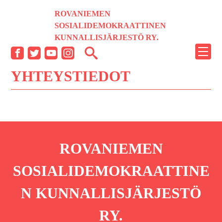
Siirry
ROVANIEMEN
sisältöön
SOSIALIDEMOKRAATTINEN
KUNNALLISJÄRJESTÖ RY.
NÄYT
Facebook
Twitter
YouTube
Instagram
TAI
YHTEYSTIEDOT
PIILO
VALI
ROVANIEMEN
SOSIALIDEMOKRAATTINE
N KUNNALLISJÄRJESTÖ
RY.