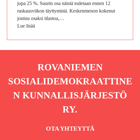
jopa 25 %. Suurin osa näistä todetaan ennen 12
raskausviikon täyttymistä. Keskenmenon kokenut
joutuu osaksi tilastoa,…
Lue lisää
ROVANIEMEN
SOSIALIDEMOKRAATTINE
N KUNNALLISJÄRJESTÖ
RY.
OTA YHTEYTTÄ