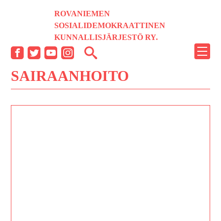
Siirry
ROVANIEMEN
sisältöön
SOSIALIDEMOKRAATTINEN
KUNNALLISJÄRJESTÖ RY.
NÄYT
Facebook
Twitter
YouTube
Instagram
TAI
SAIRAANHOITO
PIILO
VALI